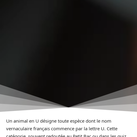
Un animal en U désigne toute espèce dont le nom
vernaculaire français commence par la lettre U. Cette
catégorie, souvent redoutée au Petit Bac ou dans les quiz