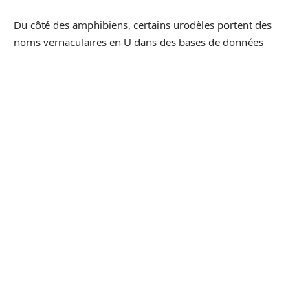
Du côté des amphibiens, certains urodèles portent des
noms vernaculaires en U dans des bases de données
naturalistes européennes. Ces bases, utilisées par les
observatoires de la biodiversité et les projets de sciences
citoyennes, ont récemment actualisé le statut de
conservation de plusieurs de ces espèces, avec une
tendance à la dégradation pour certaines sous-espèces
d’ungulés montagnards.