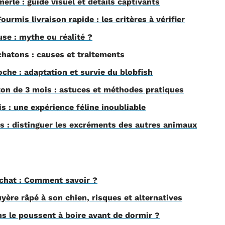
merle : guide visuel et détails captivants
ourmis livraison rapide : les critères à vérifier
se : mythe ou réalité ?
chatons : causes et traitements
che : adaptation et survie du blobfish
ton de 3 mois : astuces et méthodes pratiques
is : une expérience féline inoubliable
es : distinguer les excréments des autres animaux
 chat : Comment savoir ?
yère râpé à son chien, risques et alternatives
ns le poussent à boire avant de dormir ?