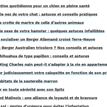
utine quotidienne pour un chien en pleine santé
 nez de votre chat : astuces et conseils pratiques
 crotte de martre de celle d’autres animaux
e sexe de votre hamster : quelques astuces infaillibles
ocialiser un Berger Allemand croisé Terre-Neuve
erger Australien tricolore ? Nos conseils et astuces
ihuahua de type papillon : conseils et astuces
ing Charles nain peut-il s’adapter à la vie en appartem
 judicieusement votre calopsitte en fonction de son pr
itats de la sauterelle marron
r en toute sérénité avec son Spitz
d Malinois : une alliance de loyauté et de bravoure
 sol : gestes d’urgence pour éviter l’infestation