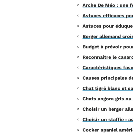
Arche De Méo : une f
Astuces efficaces po
Astuces pour éduquer 
Berger allemand crois
Budget à prévoir pour
Reconnaître le canar
Caractéristiques fasc
Causes principales d
Chat tigré blanc et sa
Chats angora gris ou 
Choisir un berger all
Choisir un staffie : 
Cocker spaniel améric