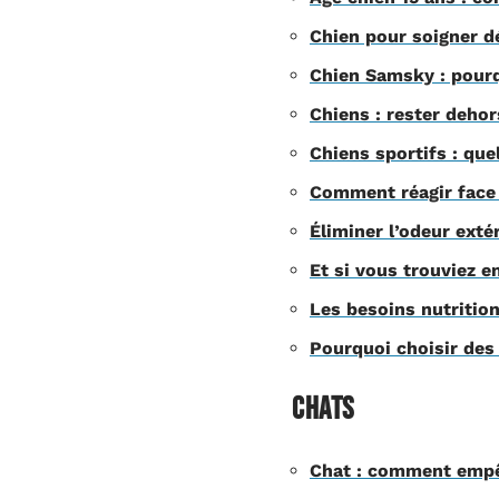
Chien pour soigner dé
Chien Samsky : pourq
Chiens : rester deh
Chiens sportifs : qu
Comment réagir face 
Éliminer l’odeur exté
Et si vous trouviez en
Les besoins nutrition
Pourquoi choisir des
Chats
Chat : comment empêch