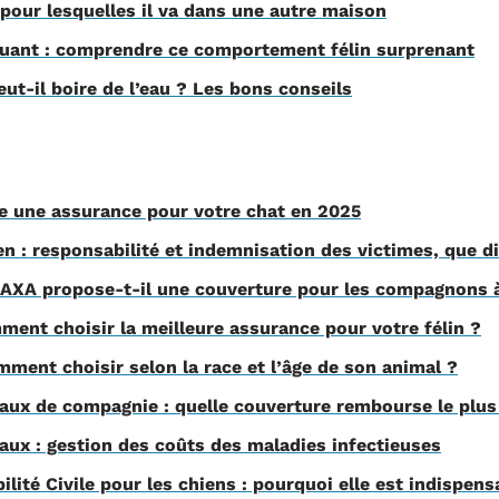
 pour lesquelles il va dans une autre maison
ouant : comprendre ce comportement félin surprenant
eut-il boire de l’eau ? Les bons conseils
re une assurance pour votre chat en 2025
n : responsabilité et indemnisation des victimes, que dit
AXA propose-t-il une couverture pour les compagnons à
ment choisir la meilleure assurance pour votre félin ?
ment choisir selon la race et l’âge de son animal ?
ux de compagnie : quelle couverture rembourse le plus
ux : gestion des coûts des maladies infectieuses
ité Civile pour les chiens : pourquoi elle est indispens