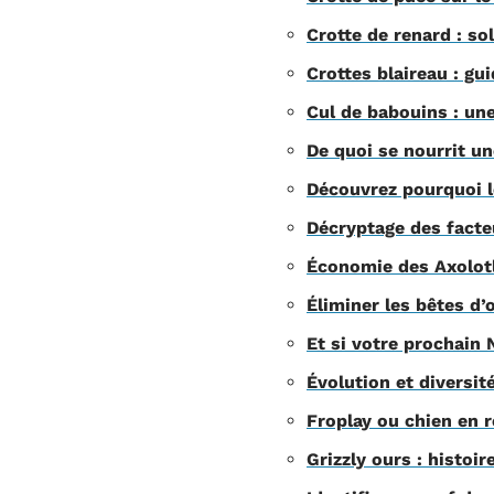
Crotte de renard : so
Crottes blaireau : gu
Cul de babouins : une
De quoi se nourrit un
Découvrez pourquoi l
Décryptage des facte
Économie des Axolotls
Éliminer les bêtes d’
Et si votre prochain 
Évolution et diversi
Froplay ou chien en r
Grizzly ours : histoir