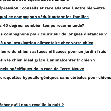
pression : conseils et race adaptée à votre bien-être
uoi ce compagnon séduit autant les familles
ors 40 degrés: combien temps recommandé?
els compagnons pour courir sur de longues distances ?
à une intoxication alimentaire chez votre chien
rieure du chien : astuces efficaces pour un jardin frais
fin le chien idéal grâce à animalcenter.fr chien ?
nels spécifiques de la race de Terre-Neuve
 croquettes hypoallergéniques sans céréales pour chiens
er qu’il nous réveille la nuit ?