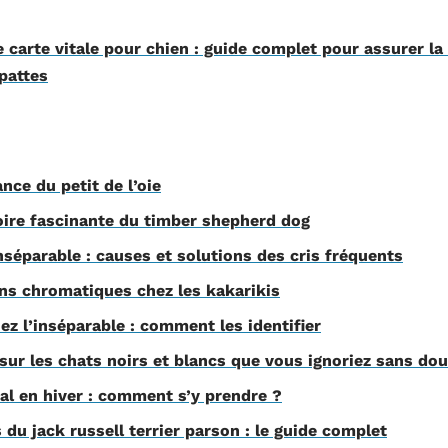
carte vitale pour chien : guide complet pour assurer la
pattes
nce du petit de l’oie
toire fascinante du timber shepherd dog
séparable : causes et solutions des cris fréquents
ns chromatiques chez les kakarikis
z l’inséparable : comment les identifier
 sur les chats noirs et blancs que vous ignoriez sans do
al en hiver : comment s’y prendre ?
 du jack russell terrier parson : le guide complet