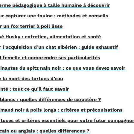
erme pédagogique à taille humaine à découvrir
ur capturer une fouine : méthodes et conseils
un fox terrier à poil lisse
é Husky : entretien, alimentation et santé
 l’acquisition d’un chat sibérien : guide exhaustif
d femelle et comprendre ses particularités
inantes du spitz nain noir : ce que vous devez savoir
e la mort des tortues d’eau
nté : tout ce qu’il faut savoir
blancs : quelles différences de caractère ?
emand noir à poils longs : critères et préconisations
astuces et critères essentiels pour votre futur compagno
ain ou anglais : quelles différences ?