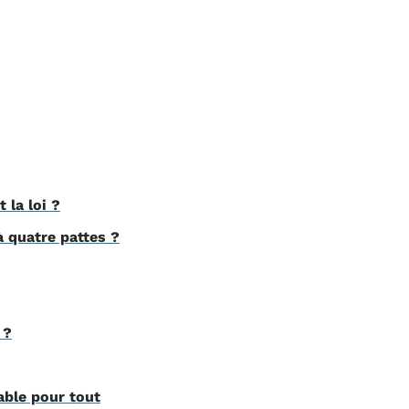
 la loi ?
 quatre pattes ?
 ?
able pour tout