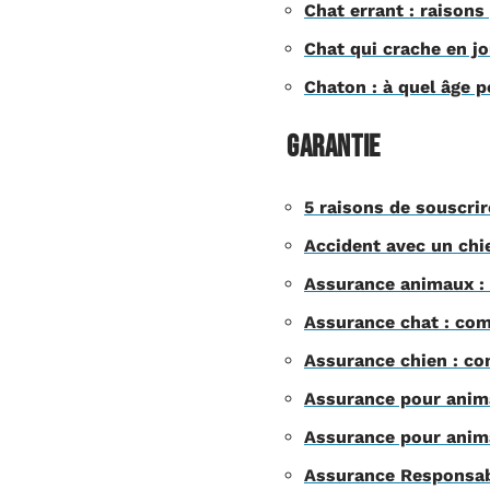
Chat errant : raisons
Chat qui crache en j
Chaton : à quel âge p
Garantie
5 raisons de souscri
Accident avec un chie
Assurance animaux : 
Assurance chat : com
Assurance chien : com
Assurance pour anima
Assurance pour anima
Assurance Responsabil