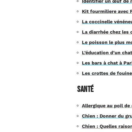
Identifier un œuf de 
Kit fourmiliere avec F
La coccinelle vénéneu
La diarrhée chez les 
Le poisson le plus mo
L’éducation d’un cha
Les bars à chat à Par
Les crottes de fouin
Santé
Allergique au poil de
Chien : Donner du gru
Chien : Quelles raiso