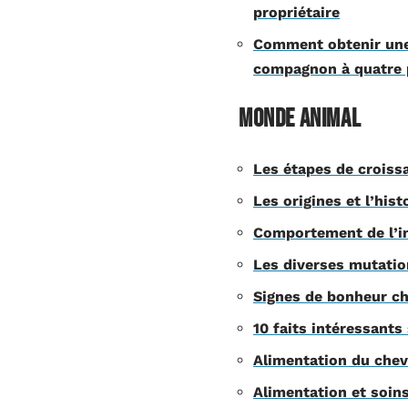
propriétaire
Comment obtenir une 
compagnon à quatre 
Monde animal
Les étapes de croissa
Les origines et l’his
Comportement de l’in
Les diverses mutatio
Signes de bonheur che
10 faits intéressants
Alimentation du chev
Alimentation et soins