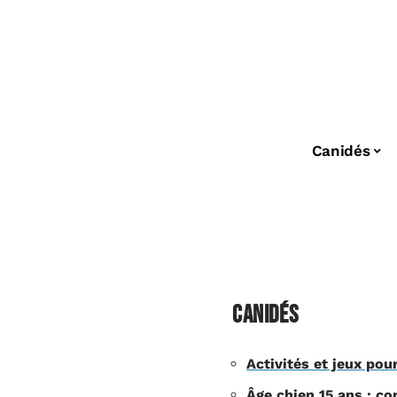
Canidés
Canidés
Activités et jeux pou
Âge chien 15 ans : c