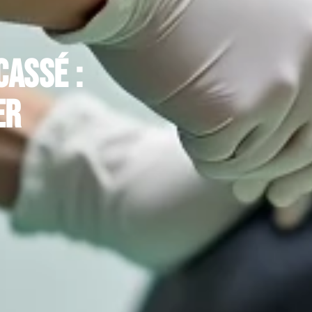
assé :
er