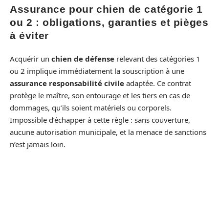
Assurance pour chien de catégorie 1
ou 2 : obligations, garanties et pièges
à éviter
Acquérir un
chien de défense
relevant des catégories 1
ou 2 implique immédiatement la souscription à une
assurance responsabilité civile
adaptée. Ce contrat
protège le maître, son entourage et les tiers en cas de
dommages, qu’ils soient matériels ou corporels.
Impossible d’échapper à cette règle : sans couverture,
aucune autorisation municipale, et la menace de sanctions
n’est jamais loin.
Le choix d’une
assurance chien catégorie
mérite donc
toutes les attentions. Certains assureurs refusent d’assurer
les chiens concernés, d’autres limitent la garantie ou
excluent des situations fréquentes. Avant de signer, il faut
tout passer au crible : l’étendue de la couverture, l’existence