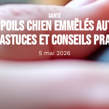
SANTÉ
 poils chien emmêlés au
 astuces et conseils pr
5 mai 2026