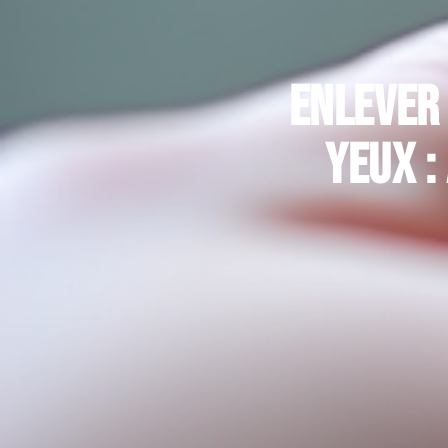
Enlever
yeux :