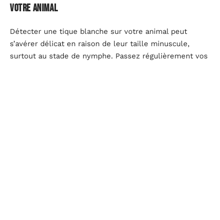
votre animal
Détecter une tique blanche sur votre animal peut
s’avérer délicat en raison de leur taille minuscule,
surtout au stade de nymphe. Passez régulièrement vos
mains sur le pelage de votre compagnon, en particulier
après une promenade en zones boisées ou herbeuses.
Les tiques aiment se cacher dans les endroits chauds
et humides, comme les oreilles, les aisselles et
l’intérieur des cuisses.
Les signes d’une piqûre de tique
Présence de petites bosses noires ou brunes sur la
peau
Grattage excessif ou léchage de zones spécifiques
Symptômes de fièvre, léthargie, perte d’appétit