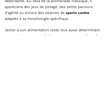
débordante. Au-delà de la promenade classique, il
appréciera des jeux de pistage, des petits parcours
d’agilité ou encore des séances de
sports canins
adaptés à sa morphologie spécifique.
Veiller à son alimentation reste tout aussi déterminant
pour préserver sa
santé
. Optez pour une
nourriture de
qualité
, adaptée à ses besoins, et surveillez les
réactions digestives, surtout lors des changements de
régime. Un suivi vétérinaire régulier permet de
détecter rapidement la moindre anomalie, notamment
pendant la croissance ou en cas de fatigue inhabituelle.
Côté toilettage, la douceur s’impose : le pelage du
golden retriever miniature requiert un entretien
hebdomadaire, histoire de conserver son aspect soyeux
et d’éviter les nœuds. Cette routine, partagée avec le
maître, devient un moment privilégié qui facilite