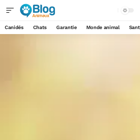
Canidés
Chats
Garantie
Monde animal
Sant