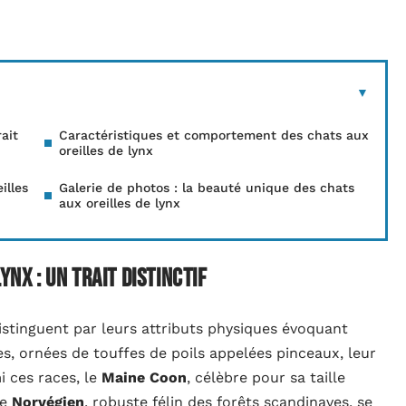
ait
Caractéristiques et comportement des chats aux
oreilles de lynx
illes
Galerie de photos : la beauté unique des chats
aux oreilles de lynx
ynx : un trait distinctif
istinguent par leurs attributs physiques évoquant
s, ornées de touffes de poils appelées pinceaux, leur
i ces races, le
Maine Coon
, célèbre pour sa taille
le
Norvégien
, robuste félin des forêts scandinaves, se