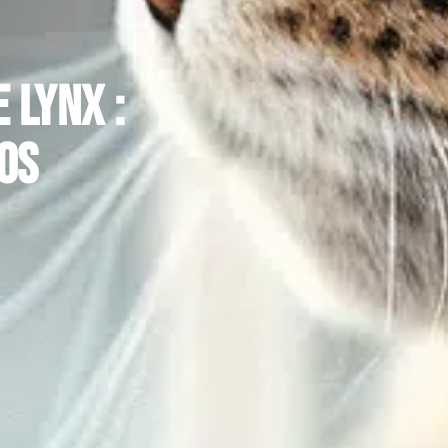
 lynx :
os