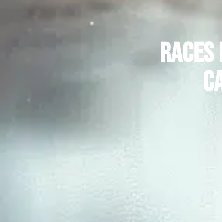
Races 
c