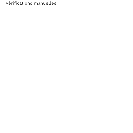
vérifications manuelles.
Appli de contrôle parental ou traceur GPS : critères
de choix concrets
Le choix dépend moins de la technologie que du