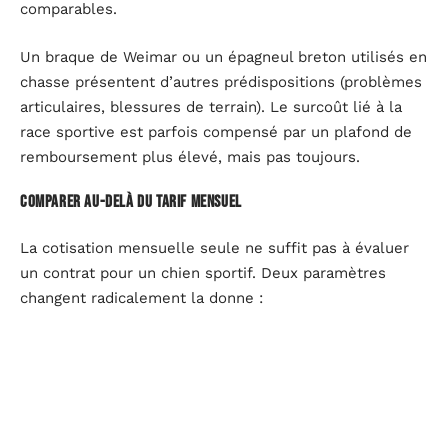
comparables.
Un braque de Weimar ou un épagneul breton utilisés en
chasse présentent d’autres prédispositions (problèmes
articulaires, blessures de terrain). Le surcoût lié à la
race sportive est parfois compensé par un plafond de
remboursement plus élevé, mais pas toujours.
Comparer au-delà du tarif mensuel
La cotisation mensuelle seule ne suffit pas à évaluer
un contrat pour un chien sportif. Deux paramètres
changent radicalement la donne :
Le plafond annuel de remboursement : une chirurgie
ligamentaire coûte cher, et un plafond trop bas rend
la couverture illusoire pour les sinistres les plus
fréquents chez les chiens actifs