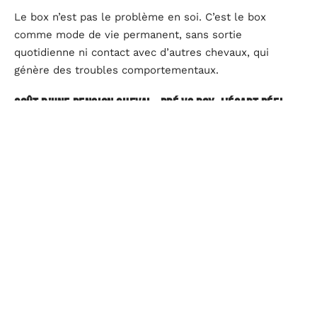
Le box n’est pas le problème en soi. C’est le box
comme mode de vie permanent, sans sortie
quotidienne ni contact avec d’autres chevaux, qui
génère des troubles comportementaux.
Coût d’une pension cheval : pré vs box, l’écart réel
Le prix d’une pension varie fortement selon la région,
les services inclus et le type d’hébergement. En règle
générale,
la pension au pré coûte nettement moins
cher que la pension en box
. L’écart s’explique par
l’infrastructure : un box demande un bâtiment, du
curage, de la litière, un système de ventilation.
La pension au pré réduit ces postes, mais elle n’est pas
gratuite pour autant. Le foin en hiver, l’entretien des
clôtures, la gestion des parcelles et le suivi vétérinaire
de base représentent un budget réel.